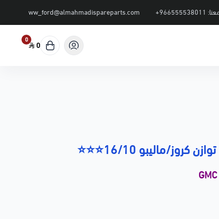
عنا:
+966555538011
ww_ford@almahmadispareparts.com
0
0
ن كروز/ماليبو 16/10⭐⭐⭐
GMC