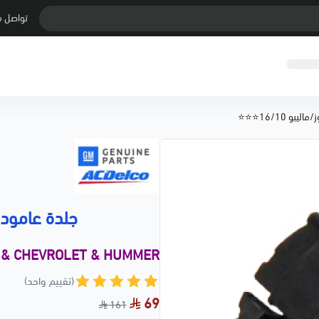
تواصل م
بو 16/10⭐⭐⭐
جلدة عامود تواز
 & CHEVROLET & HUMMER
(تقييم واحد)
69
161