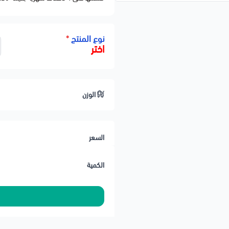
لتوازن وتقليل الاهتزازات والضوضاء
 الخامة: مطاط صناعي عالي التحمل
*
نوع المنتج
🔧 التركيب: مباشر – بدون تعديل
اختر
تفاصيل المنتج
🏷️
 / 13217144
🔢 رقم المنتج (OEM): شائع
الوزن
مية: متوفر (تُباع بالقطعة أو بالزوج)
تصنيف: نظام التعليق > جلود التوازن
⏳ حالة الجرد: ✅ متوفر
السعر
ملاحظات المحمادي
📌
"طقطقة" أو اهتزاز زائد في التعليق
الكمية
كروز وماليبو وفولت وبويك فيرانو
حن لجميع مناطق المملكة والخليج
⏰ تجهيز الطلب خلال 24 ساعة