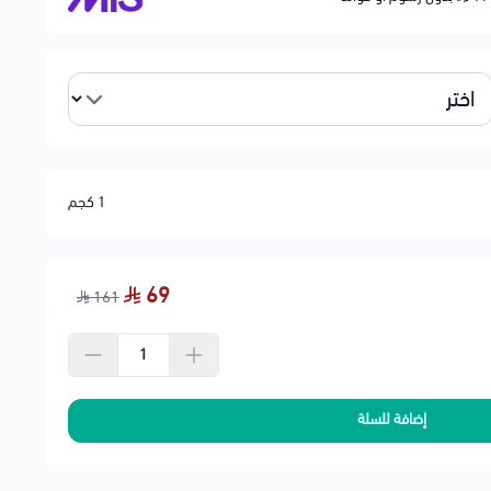
📌 الوظيفة: تثبيت عمود ا

(قد يختلف حسب الموديل)
13219143
1 كجم
📦 الك
🗂️ ال
69
161
✅ يُنصح بتغيير الجلدة عند ظهور أصوات 
✅ متوافقة مع 
🚚 ش
إضافة للسلة