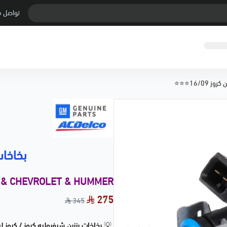
تواصل م
ز 16/09⭐⭐⭐
بخاخات بن
 & CHEVROLET & HUMMER
275
345
💡
بخاخات بنزين شيفروليه كروز / كروز ل