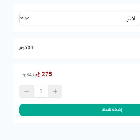
0.1 كجم
تصادي
خليج
275
345
حنة لشركة الشحن
إضافة للسلة