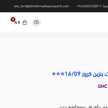
عنا:
+966555538011
ww_ford@almahmadispareparts.com
0
0
زين كروز 16/09⭐⭐⭐
GMC
يمتد – أداء عالي بجودة أصلية
⭐⭐⭐