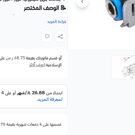
📝 الوصف المختصر
قراءة المزيد
غرف الاحتراق، مما يضمن احتراقًا مثاليًا،
🚗 الموديلات المتوافقة
CHEVROLET
Cruze — 2009–2015
68.75 ر.س
أو قسم فاتورتك بقيمة
على
Cruze Limited — 2016
اعرف أكثر
الإسلامية
⚙️ مواصفات المنتج
🧩
القطعة:
بخاخات بنزين (Fuel Injectors)
🧱
النوع:
بديل مطابق للمواصفات الأصلية (ement
🛠
الوظيفة:
ضخ الوقود بدقة لتحسي
🧪
الخامة:
معادن مقاومة للحرارة وال
🔧
التركيب:
مباشر – يُفضل عبر فن
قسمها على 4 دفعات شهرية بقيمة 68.75
🏷️ تفاصيل المنتج