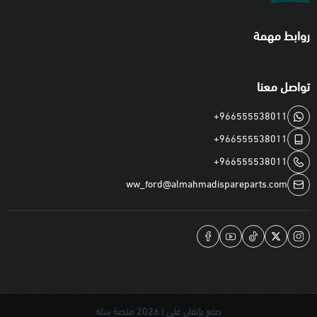
روابط مهمة
تواصل معنا
+966555538011
+966555538011
+966555538011
ww_ford@almahmadispareparts.com
صنع بإتقان على | 2026
منصة سلة