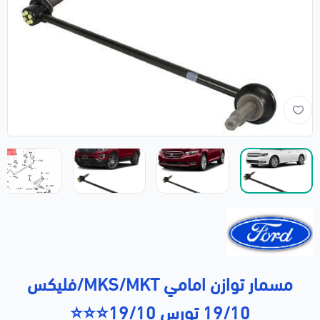
مسمار توازن امامي MKS/MKT/فليكس
19/10 تورس 19/10⭐⭐⭐