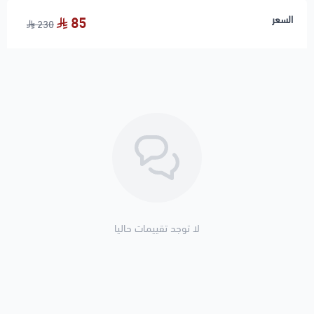
📦
الشحن والتوصيل:
السعر
85
230
شحن متاح لجميع مدن المملكة وخارجها
تغليف آمن ومحكم
دعم للدفع الإلكتروني
تنتهي مسؤوليتنا عند تسليم القطعة لشركة الشحن
📲
الدعم الفني:
نوفر خدمة تأكيد التوافق عبر واتساب – أرسل رقم الهيكل أو صورة
المسمار القديم
لا توجد تقييمات حاليا