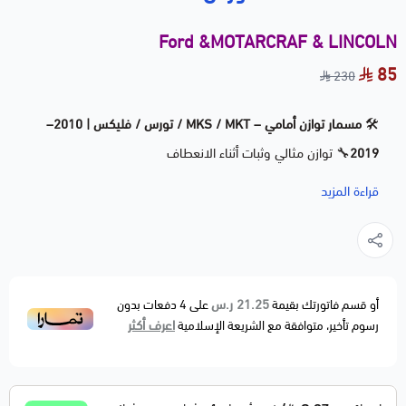
Ford &MOTARCRAF & LINCOLN
85
230
🛠️
مسمار توازن أمامي – MKS / MKT / تورس / فليكس | 2010–
2019
🔧 توازن مثالي وثبات أثناء الانعطاف
⭐⭐⭐ جودة عالية – مطابق للمواصفات الأصلية (OEM)
قراءة المزيد
🧩
الوصف الفني:
الاسم: مسمار توازن أمامي (Front Stabilizer Link / Sway
Bar Link)
الجهة:
أمامي
(يتوفر أيضًا يمين عند الطلب)
21.25 ر.س
أو قسم فاتورتك بقيمة
على
4
دفعات بدون
اعرف أكثر
رسوم تأخير، متوافقة مع الشريعة الإسلامية
الوظيفة: ربط عمود التوازن بهيكل السيارة لتحسين التحكم
وتخفيف ميلان السيارة
الحالة: جديد