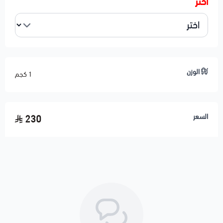
اختر
الوزن
1 كجم
السعر
230