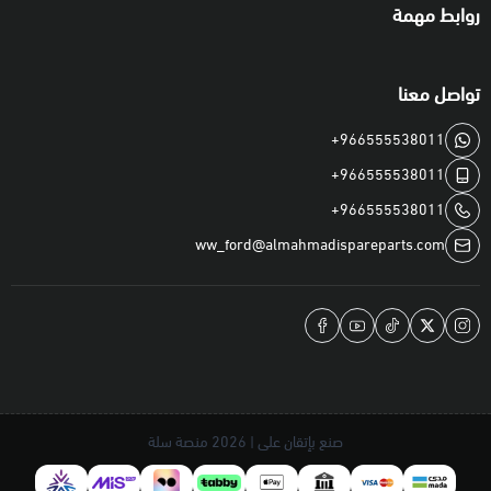
روابط مهمة
تواصل معنا
+966555538011
+966555538011
+966555538011
ww_ford@almahmadispareparts.com
صنع بإتقان على | 2026
منصة سلة