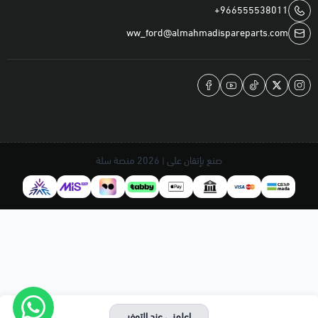
+966555538011
ww_ford@almahmadispareparts.com
صنع بإتقان على | 2026
منصة سلة
اعلمني عند التوفر