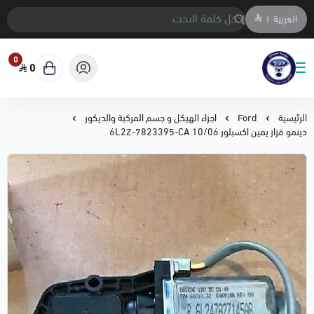
العربية
|
0
0
متجر المحمادي لقطع السيارات
الرئيسية
Ford
اجزاء الهيكل و جسم المركبة والديكور
دينمو قزاز يمين اكسبلور 10/06 6L2Z-7823395-CA