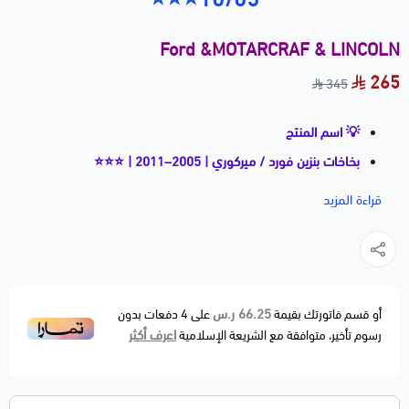
Ford &MOTARCRAF & LINCOLN
265
345
💡 اسم المنتج
بخاخات بنزين فورد / ميركوري | 2005–2011 | ⭐⭐⭐
📝 وصف مختصر
قراءة المزيد
بخاخ البنزين (Fuel Injector) مسؤول عن ضخ الوقود بدقة
داخل غرفة الاحتراق، مما يحافظ على استجابة ممتازة للدعسة
واستهلاك وقود متوازن، ويمنع التفتفة وضعف العزم.
القطعة بديلة مطابقة لمواصفات الوكالة OEM Fitment
66.25 ر.س
أو قسم فاتورتك بقيمة
على
4
دفعات بدون
اعرف أكثر
رسوم تأخير، متوافقة مع الشريعة الإسلامية
وتأتي برذاذ قوي وثابت لضمان احتراق مثالي.
🚗 الموديلات المتوافقة
FORDEXPLORER — 2006–2010