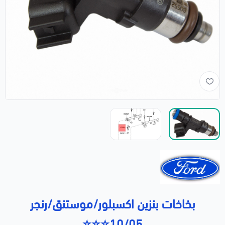
بخاخات بنزين اكسبلور/موستنق/رنجر
10/05⭐⭐⭐