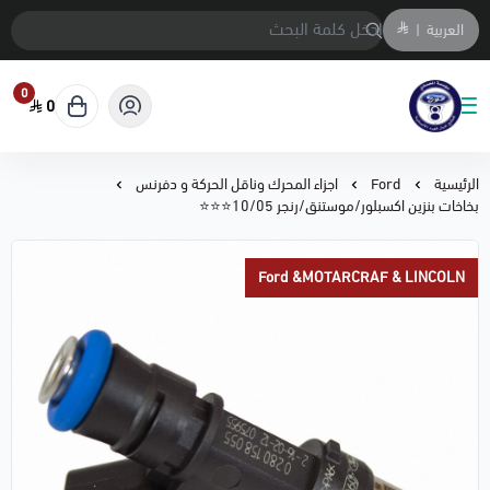
العربية
|
0
0
متجر المحمادي لقطع السيارات
الرئيسية
Ford
اجزاء المحرك وناقل الحركة و دفرنس
بخاخات بنزين اكسبلور/موستنق/رنجر 10/05⭐⭐⭐
Ford &MOTARCRAF & LINCOLN