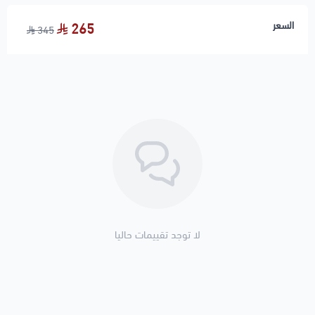
🔹 الجودة: ⭐⭐⭐ بديل ممتاز
السعر
265
345
🔹 الحالة: جديد 100%
🛠️ ملاحظات المحمادي
✅ رجّة وتقطيع عند الوقوف غالبًا بسبب بخاخ متسخ أو
ضعيف
✅ يُفضل تنظيف الثروتل وحساس الهواء مع تغيير البخاخات
🚚 تنتهي مسؤوليتنا بعد تسليم الشحنة لشركة النقل
لا توجد تقييمات حاليا