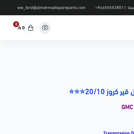
عنا:
+966555538011
ww_ford@almahmadispareparts.com
0
0
ير كروز 20/10⭐⭐⭐
GMC