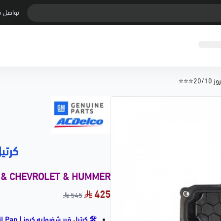
تواصل م
20⭐⭐⭐
كرتيل ق
 & CHEVROLET & HUMMER
425
545
🛠️ كرتيل قير شفروليه كروز | Transmission Oil Pan