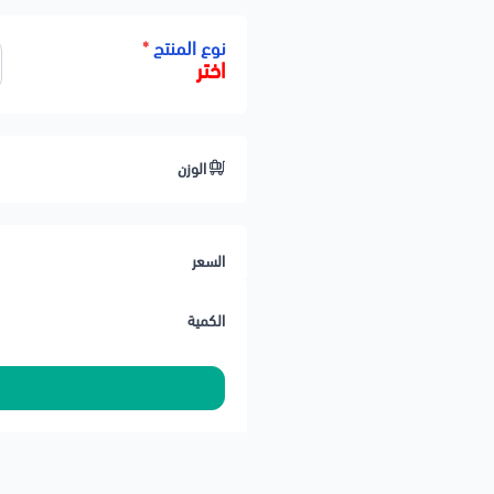
✔️ مناسب لجميع مناطق المملكة
نوع المنتج
*
اختر
✔️ يُنصح بتغيير وجه الكرتيل (الجلدة)
✔️ يُفضل تغيير زيت القير والفلتر عند
⚠️ تنتهي مسؤوليتنا بعد تسليم الش
الوزن
السعر
الكمية