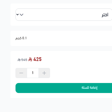
 أثناء التركيب لضمان الإحكام
 استبدال الكرتيل
حنة لشركة النقل
0.1 كجم
425
545
إضافة للسلة