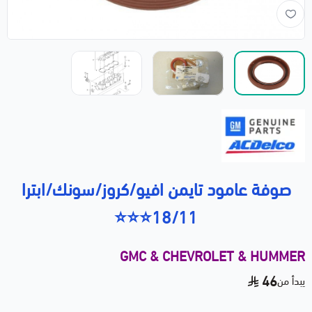
صوفة عامود تايمن افيو/كروز/سونك/ابترا
18/11⭐⭐⭐
GMC & CHEVROLET & HUMMER
46
يبدأ من