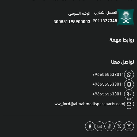
900 — 1994–1997
السجل التجاري
9000 — 1995–1997
الرقم الضريبي
7011327348
300581198900003
9-5 — 1999–2003
SATURN
روابط مهمة
L Sedan — 2001–2005
L300 — 2004
تواصل معنا
LS Sedan — 2000
LW Wagon — 2000–2003
+966555538011
Vue — 2002–2003
+966555538011
Astra — 2008–2009
+966555538011
SUZUKI
ww_ford@almahmadispareparts.com
Forenza — 2004–2008
Reno — 2005–2008
⚙️ مواصفات المنتج