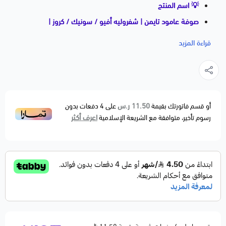
💡 اسم المنتج
صوفة عامود تايمن | شفروليه أفيو / سونيك / كروز |
موديلات متعددة | Timing Shaft Seal
قراءة المزيد
📝 وصف مختصر
صوفة عامود تايمن عالية الجودة، مهمتها منع تهريب الزيت
من جهة عمود التايمن للمحرك، مما يحافظ على أداء المكينة
ويمنع فقدان الزيت وارتفاع الحرارة. بديل مطابق للمواصفات
11.50 ر.س
أو قسم فاتورتك بقيمة
على
4
دفعات بدون
اعرف أكثر
رسوم تأخير، متوافقة مع الشريعة الإسلامية
الأصلية OEM Fitment، مناسب لعدد كبير من سيارات
شفروليه وكيا وهيونداي وساب وساتورن وسوزوكي وغيرها.
🚗 الموديلات المتوافقة
ASUNA
GT — 1993
SE — 1993
BUICK