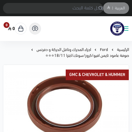
العربية
|
0
0
متجر المحمادي لقطع السيارات
الرئيسية
Ford
اجزاء المحرك وناقل الحركة و دفرنس
صوفة عامود تايمن افيو/كروز/سونك/ابترا 18/11⭐⭐⭐
GMC & CHEVROLET & HUMMER