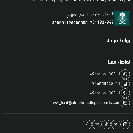
السجل التجاري
الرقم الضريبي
7011327348
300581198900003
روابط مهمة
تواصل معنا
+966555538011
+966555538011
+966555538011
ww_ford@almahmadispareparts.com