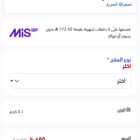
النوع: ثلاجة مكيف داخلية
جودة عالية – تبريد سريع وثابت
قسمها على 4 دفعات شهرية بقيمة 172.50
مصنوعة من ألمنيوم مقاوم للصدأ
بدون
رسوم أو فوائد
تركيب مباشر بدون أي تعديل
مناسبة لجميع فئات كروز 1.4 و 1.8
نوع المنتج
*
الحالة: جديد 100%
اختر
🛠️ ملاحظات المحمادي
يُفضّل تغيير الفلتر الداخلي عند تغيير الثلاجة لنتائج أفضل
فحص خطوط الفريون قبل التركيب ضروري لمنع التسريب
🚚 شحن لجميع المناطق
🚚 تنتهي مسؤوليتنا بعد تسليم الشحنة لشركة النقل
الوزن
0.1 كجم
السعر
690