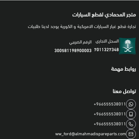
متجر المحمادي لقطع السيارات
تجارة قطع غيار السيارات الامريكية و الكورية يوجد لدينا طلبيات
السجل التجاري
الرقم الضريبي
7011327348
300581198900003
روابط مهمة
تواصل معنا
+966555538011
+966555538011
+966555538011
ww_ford@almahmadispareparts.com