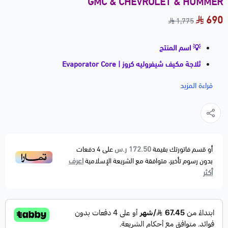
GMC & CHEVROLET & HUMMER
690
1,775
💡 اسم المنتج
ثلاجة مكيف شيفروليه كروز | Evaporator Core
موديلات 2011–2016
قراءة المزيد
📝 وصف مختصر
ثلاجة مكيف داخلية (Evaporator) ذات تبريد قوي وجودة
ممتازة، تركب مباشرة بدون تعديل، وتعيد أداء التبريد
للمستوى المثالي. بديلة مطابقة للأصلي OEM.
172.50 ر.س
أو قسم فاتورتك بقيمة
على
4
دفعات
اعرف
بدون رسوم تأخير، متوافقة مع الشريعة الإسلامية
🚗 الموديلات المتوافقة
أكثر
CHEVROLET
• Cruze — 2011–2015
• Cruze Limited — 2016
⚙️ مواصفات المنتج