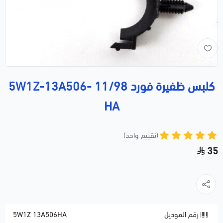
كلبس ظفيرة فورد 11/98 5W1Z-13A506-
HA
(تقييم واحد)
35
رقم الموديل
5W1Z 13A506HA