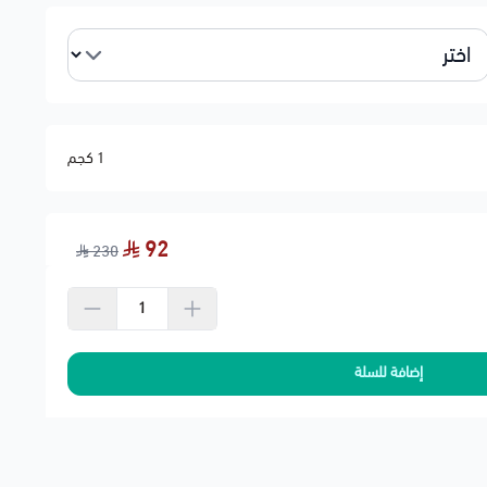
Fo
Lincoln Town Car 2011 Executive L, Signature L, Signature Lim
Lincoln Town Car 2010 Executive, Executive L, Signature L,
1 كجم
Mercury Gra
Mercury Grand Marquis 2010
92
230
إضافة للسلة