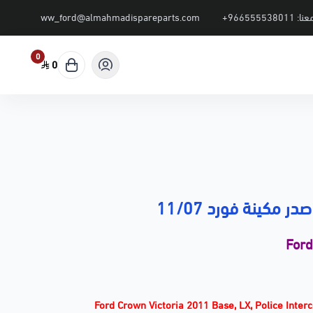
عنا:
+966555538011
ww_ford@almahmadispareparts.com
0
0
ر مكينة فورد 11/07
For
Ford Crown Victoria 2011 Base, LX, Police Interc