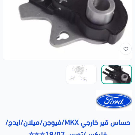
حساس قير خارجي MKX/فيوجن/ميلان/ايدج/
فليكس/تورس 19/07⭐⭐⭐