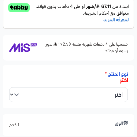
🚗 الموديلات المتوافقة
FORD
Edge — 2012–2016
Escape — 2009–2016
قسمها على 4 دفعات شهرية بقيمة 172.50
Explorer — 2012–2016
بدون
رسوم أو فوائد
Fusion — 2010–2016
Taurus — 2013–2016
نوع المنتج
*
Transit Connect — 2014–2015
اختر
LINCOLN
MKZ — 2010–2012
MAZDA
Tribute — 2010–2011
MERCURY
الوزن
1 كجم
Mariner — 2010–2011