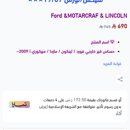
Ford &MOTARCRAF & LINCOLN
690
745
💡 اسم المنتج
حساس قير خارجي فورد / لينكون / مازدا / ميركوري | 2009–
2016 | ⭐⭐⭐
قراءة المزيد
📝 وصف مختصر
حساس قير خارجي (Transmission Range / Speed
Sensor) بجودة ⭐⭐⭐ عالية، مسؤول عن إرسال بيانات وضع
القير وسرعة الدوران إلى كمبيوتر السيارة، مما يساعد على
172.50 ر.س
أو قسم فاتورتك بقيمة
على
4
دفعات
اعرف
بدون رسوم تأخير، متوافقة مع الشريعة الإسلامية
تعشيق ناعم ودقيق ويمنع التقطيع أو تأخير النقل بين
أكثر
السرعات.
بديل مطابق لمواصفات المصنع OEM Fitment.