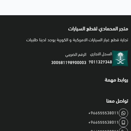
✅ يُفضّل التأكد من رقم القطعة أو رقم الشاصي VIN قبل
الطلب
✅ تلف الحساس قد يسبب نتعة أو تأخير في التعشيق أو لمبة
متجر المحمادي لقطع السيارات
القير
تجارة قطع غيار السيارات الامريكية و الكورية يوجد لدينا طلبيات
🚚 تنتهي مسؤوليتنا بعد تسليم الشحنة لشركة النقل
السجل التجاري
الرقم الضريبي
7011327348
300581198900003
روابط مهمة
تواصل معنا
+966555538011
+966555538011