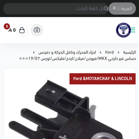
العربية
|
0
0
متجر المحمادي لقطع السيارات
الرئيسية
Ford
اجزاء المحرك وناقل الحركة و دفرنس
حساس قير خارجي MKX/فيوجن/ميلان/ايدج/فليكس/تورس 19/07⭐⭐⭐
Ford &MOTARCRAF & LINCOLN