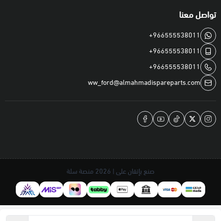
تواصل معنا
+966555538011
+966555538011
+966555538011
ww_ford@almahmadispareparts.com
صنع بإتقان على | 2026
منصة سلة