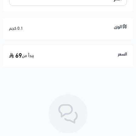
الوزن
0.1 كجم
السعر
69
يبدأ من