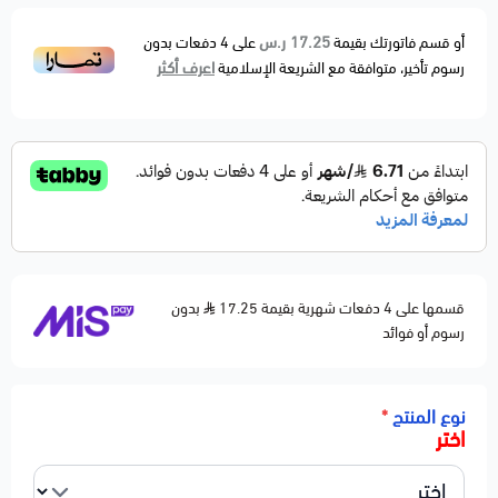
بإحكام ومنع الاهتزاز أو الفراغات، مصنوعة من بلاستيك
مقوى عالي التحمل ومقاومة للكسر والحرارة.
17.25 ر.س
أو قسم فاتورتك بقيمة
على
4
دفعات بدون
اعرف أكثر
رسوم تأخير، متوافقة مع الشريعة الإسلامية
⚙️ المواصفات:
الموقع: أمامي
الخامة: بلاستيك مقوى
تركيب مباشر بدون تعديل
تتوفر يمين / يسار
⚠️ تنتهي مسؤوليتنا بعد تسليم الشحنة لشركة النقل
قسمها على 4 دفعات شهرية بقيمة 17.25
بدون
رسوم أو فوائد
نوع المنتج
*
اختر