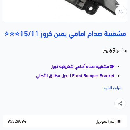
مشقبية صدام امامي يمين كروز 15/11⭐⭐⭐
69
يبدأ من
🧩 مشقبية صدام أمامي شفروليه كروز
Front Bumper Bracket | بديل مطابق للأصلي
🚗 يتوافق مع:
قراءة المزيد
CHEVROLET CRUZE — 2011 إلى 2015
CHEVROLET CRUZE LIMITED — 2016
📝 الوصف المختصر:
رقم الموديل
95328894
مشقبية تثبيت الصدام الأمامي وظيفتها تثبيت الصدام