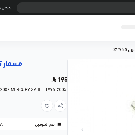
تواصل م
$ 07/96
مسمار توا
195
-2002 MERCURY SABLE 1996-2005
رقم الموديل
AA