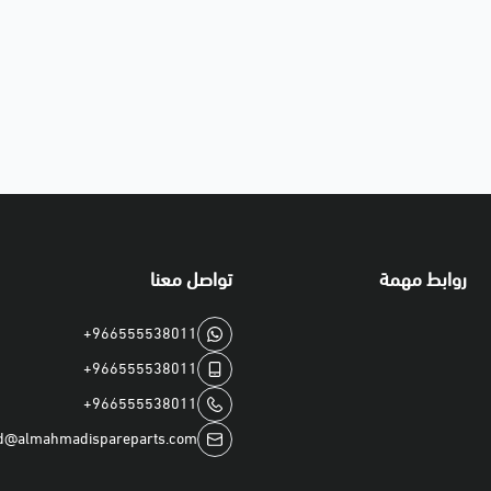
روابط مهمة
تواصل معنا
+966555538011
+966555538011
+966555538011
d@almahmadispareparts.com