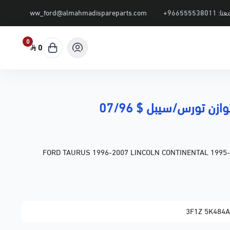
عنا:
+966555538011
ww_ford@almahmadispareparts.com
0
0
زن تورس/سيبل $ 07/96
FORD TAURUS 1996-2007 LINCOLN CONTINENTAL 1995
3F1Z 5K484