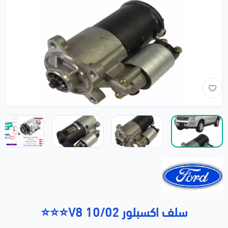
سلف اكسبلور 10/02 V8⭐⭐⭐