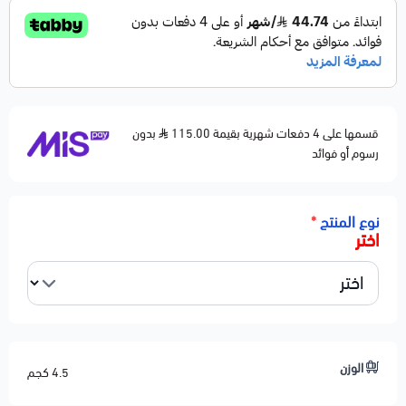
مطابق لمواصفات المصنع (OEM)
متوفّر
أصلي أو بديل وكالة بجودة ممتازة
جاهز للتركيب – لا يتطلب تعديل
📦
الحالة:
قسمها على 4 دفعات شهرية بقيمة 115.00
🟢 جديد – أصلي / بديل مطابق
بدون
رسوم أو فوائد
📍
الاستخدام:
سيارات SUV ومحركات V8
🚚
شحن سريع داخل وخارج المملكة
📲
نوع المنتج
*
دعم فني عبر واتساب لتأكيد التوافق حسب رقم الهيكل
اختر
الوزن
4.5 كجم