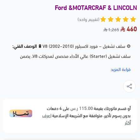
Ford &MOTARCRAF & LINCOLN
(تقييم واحد)
460
1,265
⚙️ سلف تشغيل – فورد اكسبلور V8 (2002–2010)🔋
الوصف الفني:
سلف تشغيل (Starter) عالي الأداء مخصص لمحركات V8، يضمن
تشغيل فوري وسلس للمحرك حتى في الظروف القاسية.
قراءة المزيد
✅
الموديلات المتوافقة:
– 2002 إلى 2010 (محرك V8)
FORD EXPLORER
– 2007 إلى 2010 (V8)
FORD EXPLORER SPORT TRAC
– 2003 إلى 2005
LINCOLN AVIATOR
115.00 ر.س
أو قسم فاتورتك بقيمة
على
4
دفعات
اعرف
بدون رسوم تأخير، متوافقة مع الشريعة الإسلامية
– 2002 إلى 2010 (V8)
MERCURY MOUNTAINEER
أكثر
🔧
المميزات:
قوة تشغيل عالية تناسب محركات الـ V8