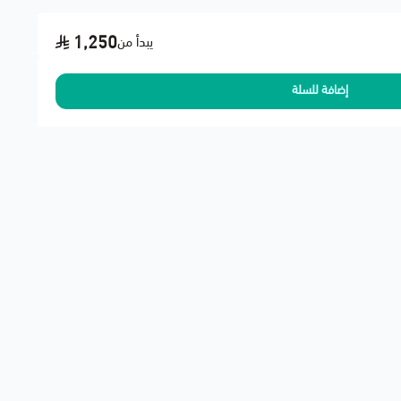
1,250
يبدأ من
إضافة للسلة