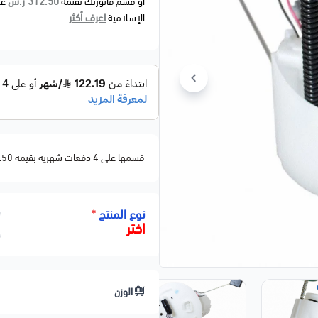
312.50 ر.س
أو قسم فاتورتك بقيمة
عل
اعرف أكثر
الإسلامية
قسمها على 4 دفعات شهرية بقيمة 312.50
نوع المنتج
*
اختر
الوزن