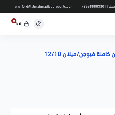
عنا:
+966555538011
ww_ford@almahmadispareparts.com
0
0
 كاملة فيوجن/ميلان 12/10