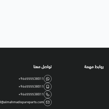
روابط مهمة
تواصل معنا
+966555538011
+966555538011
+966555538011
d@almahmadispareparts.com