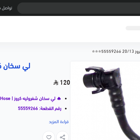
تواصل م
5555⭐⭐⭐
لي سخان كروز 20/13 266
120
🔥 لي سخان شفروليه كروز | Heater Hose
رقم القطعة: 55559266
جودة ممتازة ⭐⭐⭐ | بديل مطابق ل
قراءة المزيد
🚗 السيارات المتوافقة:
EVROLET CRUZE — 2013–2020