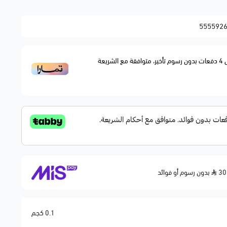
555592
 بين المكينة ونظام السخان داخل السيارة، مما يساعد على ثبات
 مصنوع من مطاط مقوى يتحمل الحرارة والضغط العالي ويمنع أي
4
دفعات بدون رسوم تأخير، متوافقة مع الشريعة
بدون رسوم أو فوائد
0.1 كجم