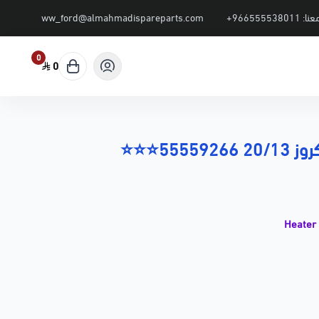
عنا:
+966555538011
ww_ford@almahmadispareparts.com
0
0
55559⭐⭐⭐
لأصلي
CH