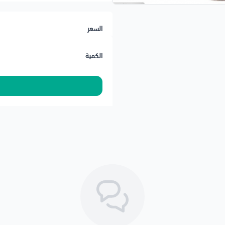
✔️ يحافظ على حرارة المكينة ثابتة
السعر
⚠️ يُفضّل التأكد من رقم الشاصي ق
⚠️ تنتهي مسؤوليتنا بعد تسليم الش
الكمية