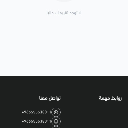
لا توجد تقييمات حاليا
روابط مهمة
تواصل معنا
+966555538011
+966555538011