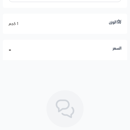
الوزن
1 كجم
السعر
-