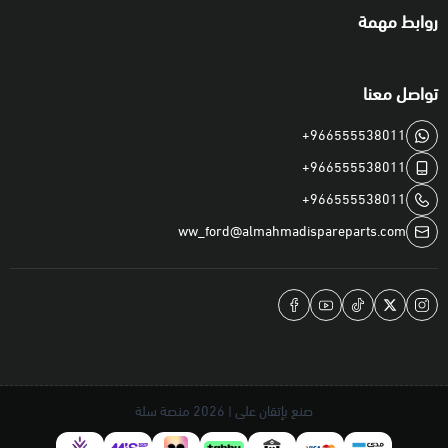
روابط مهمة
تواصل معنا
+966555538011
+966555538011
+966555538011
ww_ford@almahmadispareparts.com
صنع بإتقان على | 2026
منصة سلة