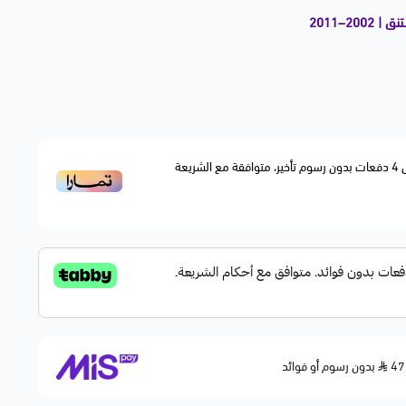
20–2011
نبر مكينة (Piston Ring Set) عالي الجودة، مخصّص لمحركات فورد ولينكون وميركوري من موديلات
الزيت وتحسين الاحتراق، ويأتي بجودة ممتازة مماثلة للمواصفات
4
دفعات بدون رسوم تأخير، متوافقة مع الشريعة
فقة:
Exp
بدون رسوم أو فوائد