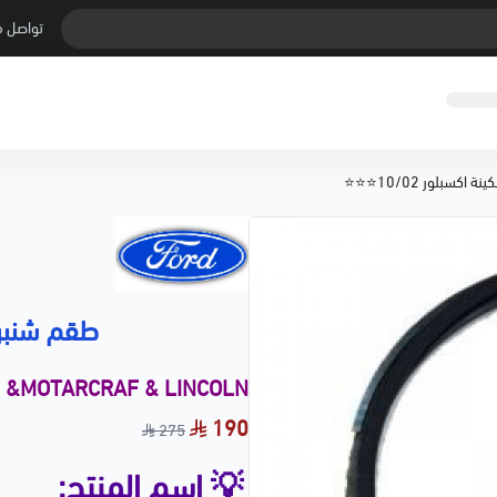
تواصل م
اكسبلور 10/02⭐⭐⭐
طقم شنبر مكي
d &MOTARCRAF & LINCOLN
190
275
💡 اسم المنتج: