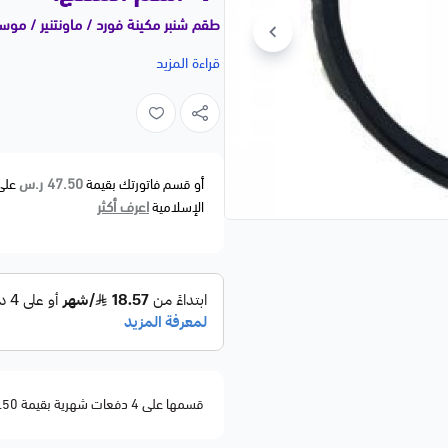
طقم شنبر مكينة فورد / ماونتنير / موستنق | 02
📝 وصف مختصر:
قراءة المزيد
طقم ش
2002 إلى 2011.
مصمم لإحكام ضغط المكينة ومنع تهريب 
47.50 ر.س
أو قسم فاتورتك بقيمة
على
الأصلية OEM.
اعرف أكثر
الإسلامية
🚗 الموديلات المتوا
FORDExplorer — 2002–2010
Explorer Sport — 2002–2003
lorer Sport Trac — 2002–2010
Mustang — 2005–2010
Ranger — 2002–2011
قسمها على 4 دفعات شهرية بقيمة 47.50
MERCURY