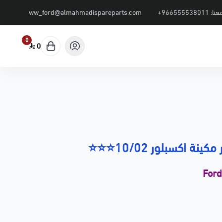
عنا:
+966555538011
ww_ford@almahmadispareparts.com
0
0
نة اكسبلور 10/02⭐⭐⭐
For