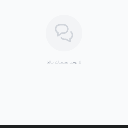
جلبة البساتم
وجه رأس المكينة
أويل سيلات
أثناء إعادة بناء المحرك
⚙️ تأكد من مقاس الشنبر (STD / 0.20 / 0.30) قبل الطلب
🚚 تنتهي مسؤوليتنا بعد تسليم الش
🧾 التفاصيل الإضافي
لا توجد تقييمات حاليا
التصنيف: نظام المحرك > قطع داخل
التركيب: يحتاج فك وتوضيب كامل ل
المتانة: يتحمل الحرارة والضغط العال
التوصيل: 2–5 أيام داخل المملكة
الشحن: متاح لدول الخليج