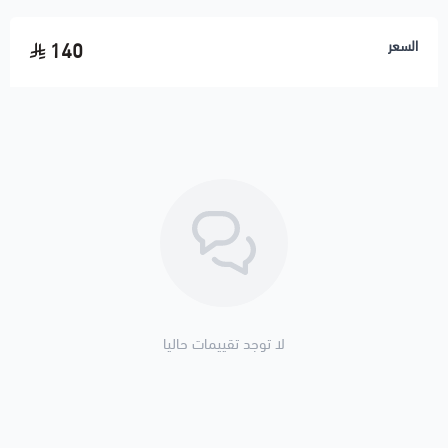
Mercury Mountaineer 2008 Base, Premier 4.0L V6 - Gas,
السعر
140
4.6L V8 - Gas
Mercury Mountaineer 2007 Base, Premier 4.0L V6 - Gas,
4.6L V8 - Gas
Mercury Mountaineer 2006 Convenience, Luxury, Premier
4.0L V6 - Gas, 4.6L V8 - Gas
لا توجد تقييمات حاليا