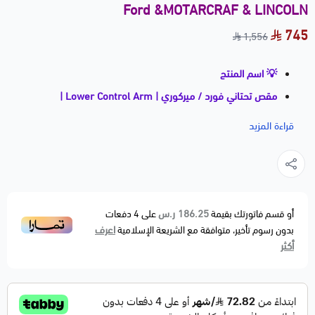
Ford &MOTARCRAF & LINCOLN
745
1,556
💡 اسم المنتج
مقص تحتاني فورد / ميركوري | Lower Control Arm |
⭐⭐⭐⭐
قراءة المزيد
📝 وصف مختصر
مقص تحتاني بجودة عالية ⭐⭐⭐⭐ مسؤول عن تثبيت
العجلات الأمامية وتقليل الاهتزاز والطقطقة، ويمنح قيادة
ثابتة وآمنة.
186.25 ر.س
أو قسم فاتورتك بقيمة
على
4
دفعات
اعرف
بدون رسوم تأخير، متوافقة مع الشريعة الإسلامية
بديل مطابق للمواصفات الأصلية OEM Fitment.
أكثر
🚗 الموديلات المتوافقة
FORD
Explorer — 2006–2010