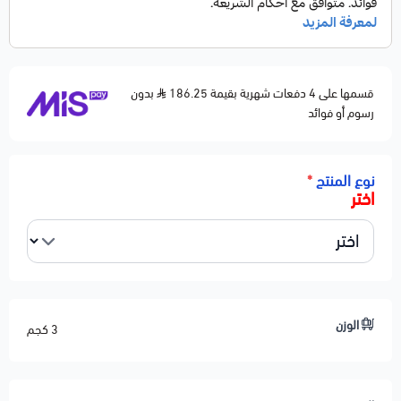
Explorer Sport Trac — 2007–2010
MERCURY
Mountaineer — 2006–2010
قسمها على 4 دفعات شهرية بقيمة 186.25
⚙️ مواصفات المنتج
بدون
رسوم أو فوائد
النوع: مقص تحتاني أمامي
الاسم بالإنجليزي: Lower Control Arm
نوع المنتج
*
الوظيفة: تثبيت المقص والعفريته وتقليل الاهتزاز
اختر
يساعد على تحسين تماسك الدركسون واستقرار السيارة
خامة قوية مقاومة للاهتزاز والضغط
تركيب مباشر بدون تعديل
الجودة: ⭐⭐⭐⭐ بديل مطابق للأصلي
الحالة: جديد 100%
الوزن
3 كجم
🛠️ ملاحظات المحمادي
✅ مناسب لحل مشاكل الطقطقة – الرجة – اهتزاز الدركسون