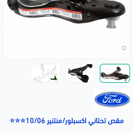
مقص تحتاني اكسبلور/منتنير 10/06⭐⭐⭐