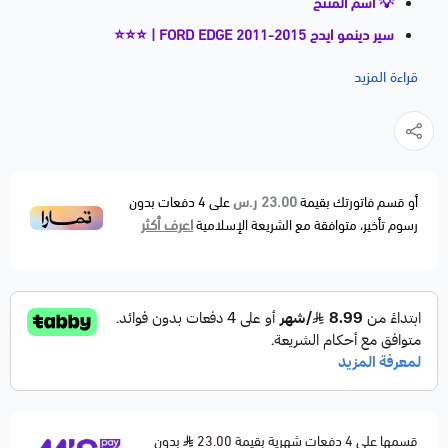
💡 اسم المنتج
سير دينمو ايدج FORD EDGE 2011-2015 | ⭐⭐⭐
📝 وصف مختصر
قراءة المزيد
سير دينمو ايدج FORD EDGE 2011-2015 أداء ثابت وتركيب
سهل مع توصيل سريع…
🚗 الموديلات المتوافقة
LINCOLN MKX 2011-2015
23.00 ر.س
أو قسم فاتورتك بقيمة
على
4
دفعات بدون
اعرف أكثر
رسوم تأخير، متوافقة مع الشريعة الإسلامية
⚙️ مواصفات المنتج
- النوع: سير دينمو ايدج FORD EDGE 2011-2015
- الحالة: جديدة 100%
- التوفر: أصلي / بديل / مجدد / مستعمل (حسب توفر المنتج)
- الخيار المختار: بديل مطابق
🛠️ ملاحظات المحمادي
✅ توصيل سريع داخل السعودية
قسمها على 4 دفعات شهرية بقيمة 23.00
بدون