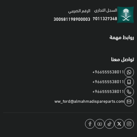
السجل التجاري
الرقم الضريبي
7011327348
300581198900003
روابط مهمة
تواصل معنا
+966555538011
+966555538011
+966555538011
ww_ford@almahmadispareparts.com