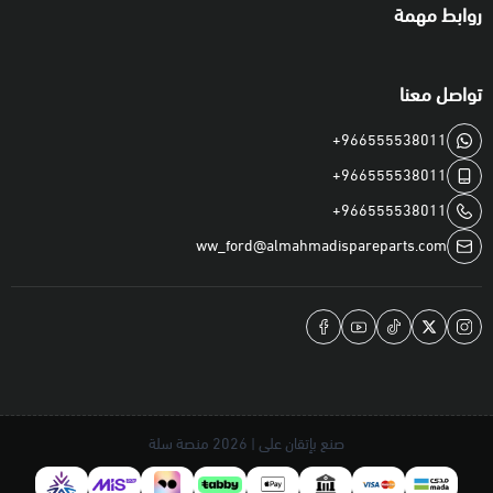
روابط مهمة
تواصل معنا
+966555538011
+966555538011
+966555538011
ww_ford@almahmadispareparts.com
صنع بإتقان على | 2026
منصة سلة