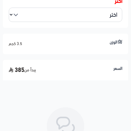
اختر
الوزن
3.5 كجم
السعر
385
يبدأ من