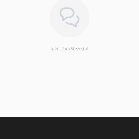
✅ يُفضّل تنظيف خزان الوقود واستبدا
✅ تأكد من شكل الفيش وعدد الأنا
📷 الصور لأغراض توضيحية
🚚 تنتهي مسؤوليتنا بعد تسليم الش
🧾 تفاصيل إضافية
لا توجد تقييمات حاليا
🔢 SKU: يُحدّد لاحقًا
🗂️ التصنيف: نظام الوقود > طرمبات
⏳ حالة الجرد: ✅ متوفر
🚚 مدة التوصيل: 2–5 أيام داخل المملكة
🌍 الشحن: متاح لجميع دول الخليج