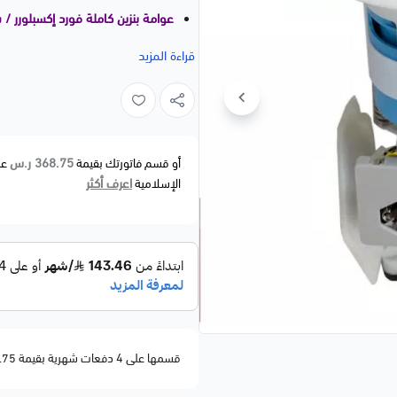
عوامة بنزين كاملة فورد إكسبلورر / سبورت تراك / م
📝 وصف مختصر
قراءة المزيد
عوامة بنزين كاملة (Fuel Pump Assembly) تشمل:
🔹 طرمبة البنزين الكهربائية
🔹 حساس مستوى الوقود
🔹 فلتر داخلي
368.75 ر.س
أو قسم فاتورتك بقيمة
عل
اعرف أكثر
الإسلامية
🔹 غطاء القاعدة
تعمل على ضخ الوقود بدقة إلى نظام
جودة ⭐⭐⭐ ممتازة مطابقة للمواصفات الأصلية OEM، لضمان أداء مس
🚗 الموديلات المتوافقة
FORDExplorer 2009–2010
xplorer Sport Trac 2009–2010
قسمها على 4 دفعات شهرية بقيمة 368.75
MERCURY
Mountaineer 2009–2010