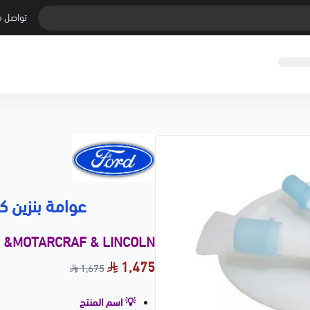
تواصل م
عوامة بنزين كاملة
d &MOTARCRAF & LINCOLN
1,475
1,675
💡 اسم المنتج