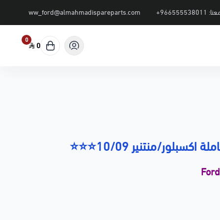
عنا:
+966555538011
ww_ford@almahmadispareparts.com
0
0
 اكسبلور/منتنير 10/09⭐⭐⭐
For