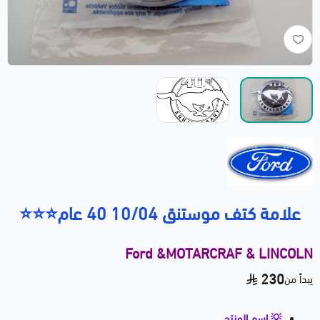
علامة كتف موستنق 10/04 40 عام⭐⭐⭐
Ford &MOTARCRAF & LINCOLN
230
يبدأ من
💡 اسم المنتج