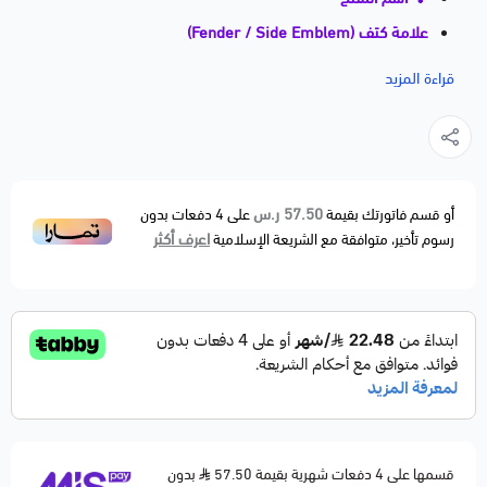
علامة كتف (Fender / Side Emblem)
Ford Mustang | 2004–2010 | ⭐⭐⭐
قراءة المزيد
📝 وصف مختصر
علامة كتف موستنق تُركّب على الرفرف (الكتف) لإبراز هوية
السيارة والشكل الرياضي الأصلي.
القطعة مطابقة لمواصفات الوكالة OEM Fitment، بثبات
57.50 ر.س
أو قسم فاتورتك بقيمة
على
4
دفعات بدون
اعرف أكثر
رسوم تأخير، متوافقة مع الشريعة الإسلامية
عالي ولمسة جمالية تحافظ على الطابع الأصلي للسيارة.
🚗 الموديلات المتوافقة
Ford Mustang — 2004–2010
(تشمل فئات V6 و GT حسب الخيار المتوفر)
⚙️ مواصفات المنتج
🔹 القطعة: علامة كتف / علامة رفرف
🔹 الموقع: يمين أو يسار
(يُحدد عند الطلب)
قسمها على 4 دفعات شهرية بقيمة 57.50
بدون
🔹 الخامة: بلاستيك/معدن مطلي عالي الجودة