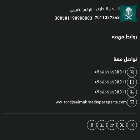
السجل التجاري
الرقم الضريبي
7011327348
300581198900003
روابط مهمة
تواصل معنا
+966555538011
+966555538011
+966555538011
ww_ford@almahmadispareparts.com