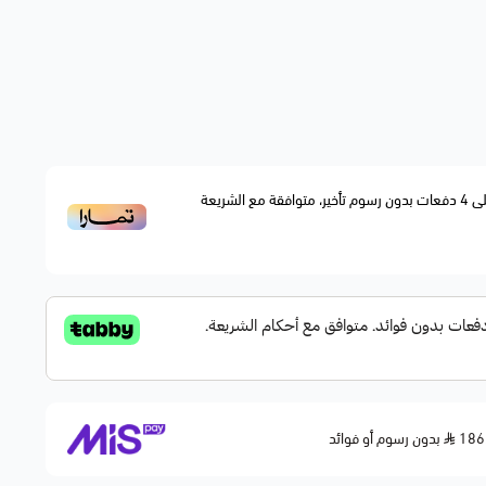
الياي الأمامي مسؤول عن امتصاص الصدمات والحفاظ على ارتف
قطعة بديلة مطابقة لمواصفات الوكالة OEM Fitment، مصممة لتحمّل الوزن والضغط وتوفير توازن
دفعات بدون رسوم تأخير، متوافقة مع الشريعة
4
ع
ملاحظة: قد يختلف اليا
بدون رسوم أو فوائد

🔹 ا