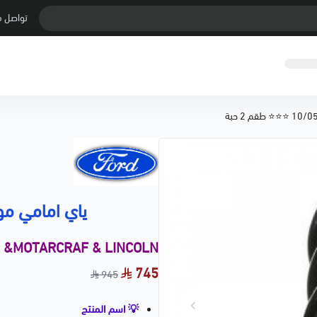
تواصل م
ياي امامي موستنق 10/05 ⭐
d &MOTARCRAF & LINCOLN
745
945
💡 اسم المنتج