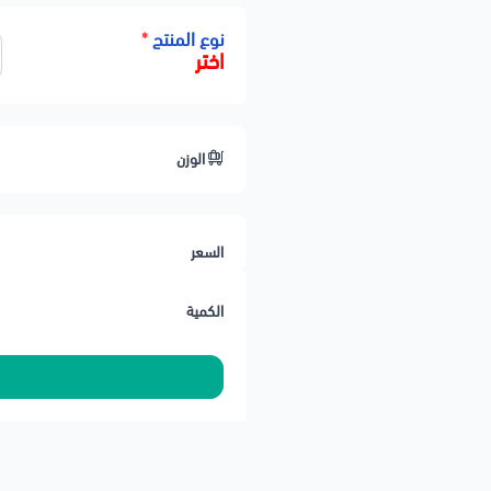
🔹 التحمل: مقاوم للتعب والالتواء
نوع المنتج
*
اختر
🔹 التركيب: مطابق للأصلي — Plug & Play
🔹 الجودة: ⭐⭐⭐
🔹 الحالة: جديد 100%
الوزن
🛠️ ملاحظات المحمادي
✅ ضعف الياي يسبب هبوط مقدمة ال
✅ يُنصح بتغيير اليايين معًا لضمان تو
السعر
🚚 تنتهي مسؤوليتنا بعد تسليم الش
الكمية