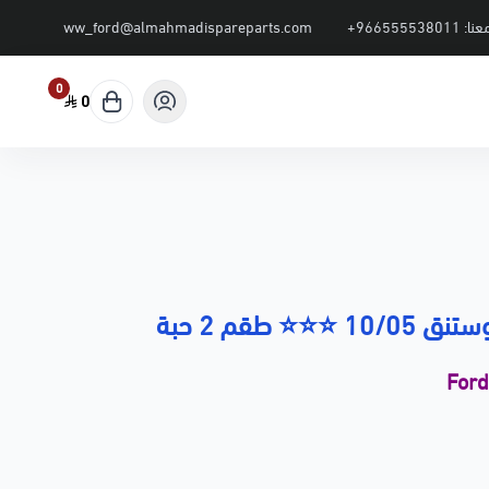
عنا:
+966555538011
ww_ford@almahmadispareparts.com
0
0
⭐⭐ طقم 2 حبة
For