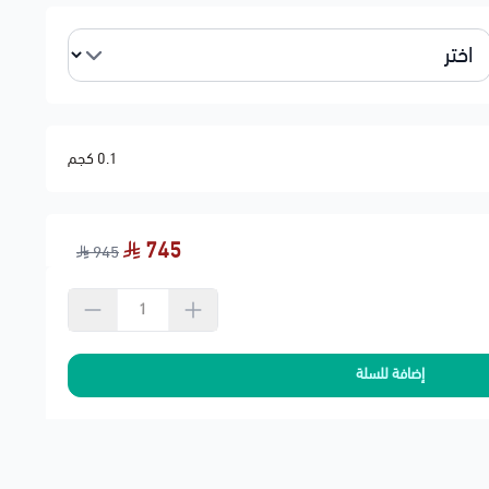
0.1 كجم
سيارة أو عدم توازن
ازن مثالي
745
945
حنة لشركة النقل
إضافة للسلة