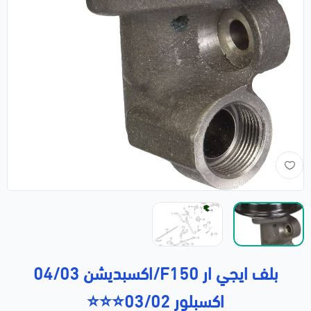
بلف ايجي ار F150/اكسبديشن 04/03
اكسبلور 03/02⭐⭐⭐