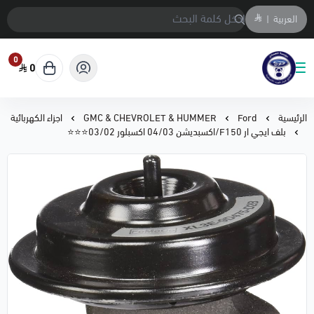
العربية
|
0
0
متجر المحمادي لقطع السيارات
الرئيسية
Ford
GMC & CHEVROLET & HUMMER
اجزاء الكهربائية
بلف ايجي ار F150/اكسبديشن 04/03 اكسبلور 03/02⭐⭐⭐