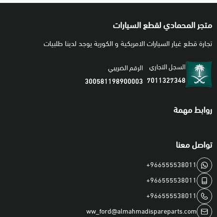
🚚 الشحن
شحن لجميع مناطق المملكة والخليج عبر شركات النقل.
متجر المحمادي لقطع السيارات
⚠️ ملاحظة المحمادي
تجارة قطع غيار السيارات الامريكية و الكورية يوجد لدينا طلبيات
تنتهي مسؤوليتنا بعد تسليم الشحنة لشركة النقل
السجل التجاري
الرقم الضريبي
7011327348
300581198900003
روابط مهمة
تواصل معنا
+966555538011
+966555538011
+966555538011
ww_ford@almahmadispareparts.com