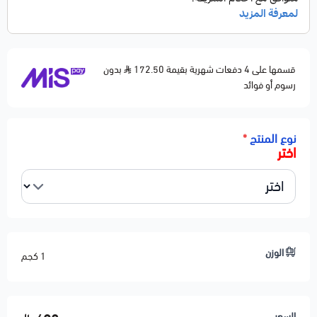
F-150 Heritage — 2004
Mustang — 2000–2004
MERCURY
قسمها على 4 دفعات شهرية بقيمة 172.50
Cougar — 1999–2000
بدون
رسوم أو فوائد
Mountaineer — 2002–2003
Mystique — 1999–2000
نوع المنتج
*
📝 وصف مختصر
اختر
بلف EGR (Exhaust Gas Recirculation) مسؤول عن إعادة
جزء من غازات العادم إلى الثلاجة لتقليل الانبعاثات وتحسين
استهلاك الوقود.
بديل مطابق للأصلي ويعالج مشاكل التفتفة، ضعف العزم،
ولمبة المكينة المرتبطة بنظام العادم.
الوزن
1 كجم
⚙️ المواصفات الفنية
النوع: بلف EGR
السعر