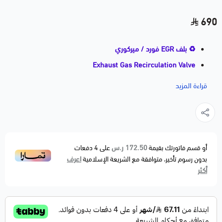
690
♻️ بلف EGR فورد / ميركوري
Exhaust Gas Recirculation Valve
موديلات 1999–2004
قراءة المزيد
جودة ممتازة ⭐⭐⭐ | بديل مطابق للأصلي
🚗 الموديلات المتوافقة
FORDContour — 1999–2000
E-150 — 2003
172.50 ر.س
أو قسم فاتورتك بقيمة
على
4
دفعات
اعرف
بدون رسوم تأخير، متوافقة مع الشريعة الإسلامية
E-250 — 2003
أكثر
Expedition — 2003–2004
Explorer — 2002–2003
F-150 — 2003