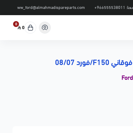
عنا:
+966555538011
ww_ford@almahmadispareparts.com
0
0
F1/فورد 08/07
For