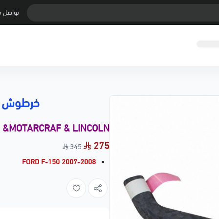
تواصل م
خرطوش فوقاني 50
d &MOTARCRAF & LINCOLN
275
345
FORD F-150 2007-2008