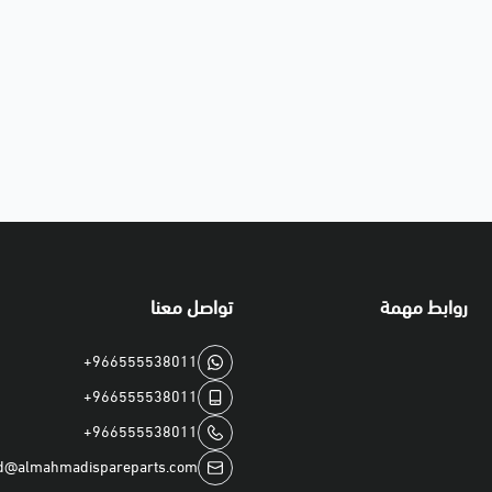
روابط مهمة
تواصل معنا
+966555538011
+966555538011
+966555538011
d@almahmadispareparts.com