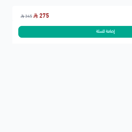
275
345
إضافة للسلة