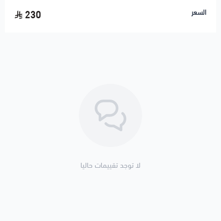
✅ عند وجود نتعة أو تذبذب في الـRPM غالبًا المشكلة من
السعر
230
الحساس أو البوابة
✅ يفضل تنظيف بوابة الهواء قبل تركيب الحساس الجديد
🚚 شحن لجميع مناطق المملكة ودول الخليج
🚚 تنتهي مسؤوليتنا بعد تسليم الشحنة لشركة النقل
لا توجد تقييمات حاليا