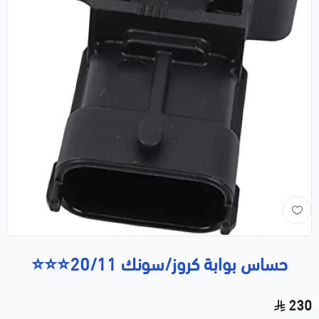
حساس بوابة كروز/سونك 20/11⭐⭐⭐
230