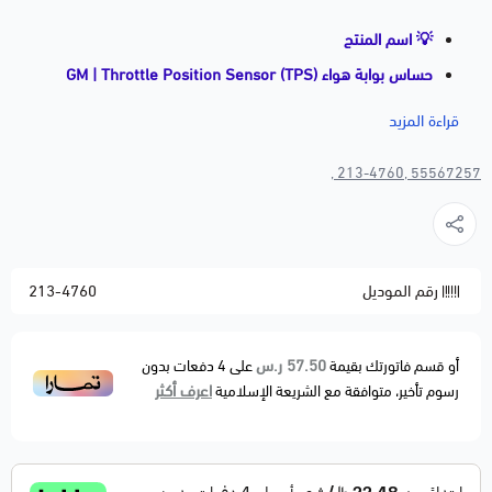
💡 اسم المنتج
حساس بوابة هواء GM | Throttle Position Sensor (TPS)
كروز / سونيك / إنكور / تراكس
قراءة المزيد
📝 وصف مختصر
55567257 ,213-4760 ,
حساس بوابة الهواء TPS المسؤول عن قراءة زاوية فتح
البوابة لضبط كمية الهواء الداخلة للمحرك، مما يحسّن استجابة
الدعسة ويمنع التقطيع وظهور لمبة المكينة. بديل مطابق
للمواصفات الأصلية OEM Fitment.
رقم الموديل
213-4760
🚗 الموديلات المتوافقة
BUICK
57.50 ر.س
أو قسم فاتورتك بقيمة
على
4
دفعات بدون
• Encore — 2013–2021
اعرف أكثر
رسوم تأخير، متوافقة مع الشريعة الإسلامية
CHEVROLET
• Cruze — 2011–2015