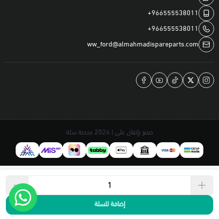
+966555538011
+966555538011
ww_ford@almahmadispareparts.com
صنع بإتقان على | 2026
منصة سلة
إضافة للسلة