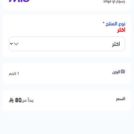
رسوم أو فوائد
نوع المنتج
*
اختر
الوزن
1 كجم
السعر
80
يبدأ من