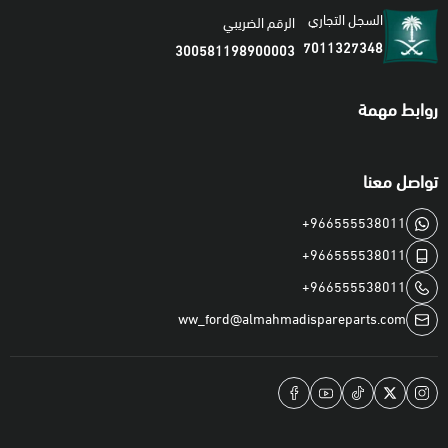
السجل التجاري
الرقم الضريبي
7011327348
300581198900003
روابط مهمة
تواصل معنا
+966555538011
+966555538011
+966555538011
ww_ford@almahmadispareparts.com