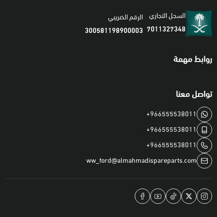
السجل التجاري
الرقم الضريبي
7011327348
300581198900003
روابط مهمة
تواصل معنا
+966555538011
+966555538011
+966555538011
ww_ford@almahmadispareparts.com