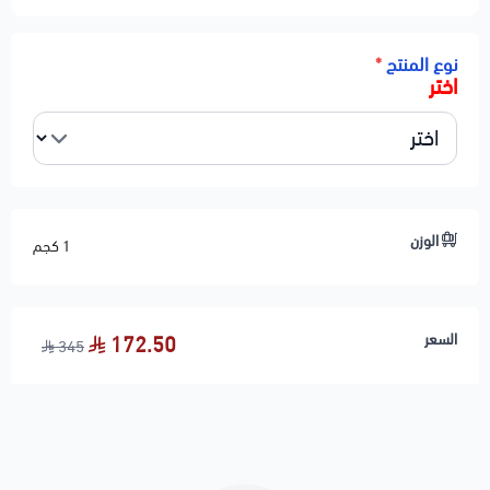
نوع المنتج
*
اختر
الوزن
1 كجم
السعر
172.50
345