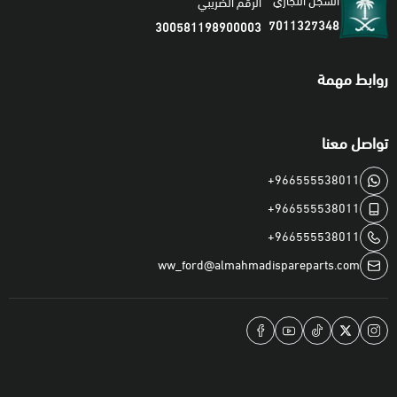
السجل التجاري
الرقم الضريبي
7011327348
300581198900003
روابط مهمة
تواصل معنا
+966555538011
+966555538011
+966555538011
ww_ford@almahmadispareparts.com