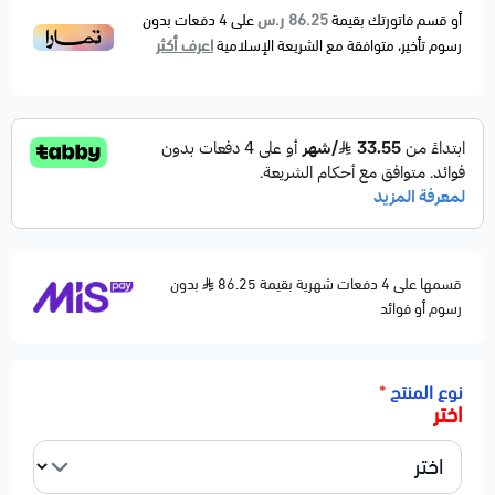
أي تهريب.
86.25 ر.س
أو قسم فاتورتك بقيمة
على
4
دفعات بدون
اعرف أكثر
رسوم تأخير، متوافقة مع الشريعة الإسلامية
⚙️ المواصفات الفنية:
الاسم: لي زيت دركسون
الخامة: مطاط + أنبوب ضغط مقوى
مقاوم لضغط الزيت العالي والحرارة
تركيب مباشر بدون تعديل
الجودة: بديل مطابق للأصلي
الحالة: جديد 100%
قسمها على 4 دفعات شهرية بقيمة 86.25
بدون
🛠️ ملاحظات المحمادي:
رسوم أو فوائد
✔️ يمنع تهريب زيت الدركسون
✔️ يحافظ على نعومة المقود أثناء القيادة
نوع المنتج
*
✔️ متوفر شحن لجميع مناطق المملكة
اختر
⚠️ يُفضل التأكد من رقم الشاصي قبل الطلب
⚠️ تنتهي مسؤوليتنا بعد تسليم الشحنة لشركة النقل