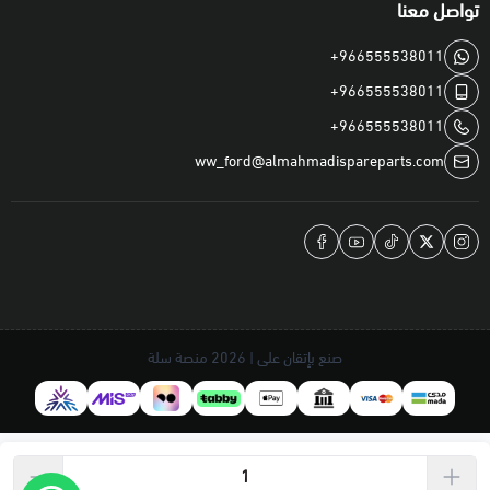
تواصل معنا
+966555538011
+966555538011
+966555538011
ww_ford@almahmadispareparts.com
صنع بإتقان على | 2026
منصة سلة