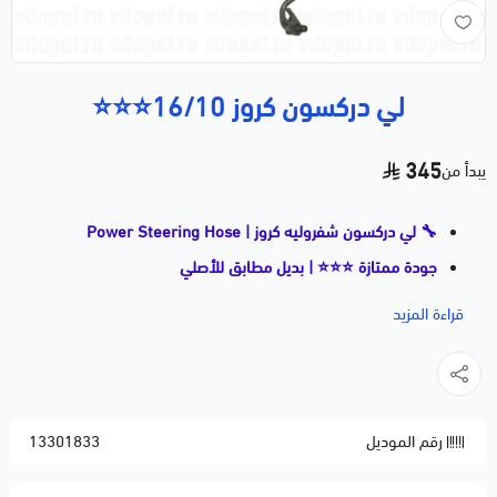
لي دركسون كروز 16/10⭐⭐⭐
345
يبدأ من
🔧 لي دركسون شفروليه كروز | Power Steering Hose
جودة ممتازة ⭐⭐⭐ | بديل مطابق للأصلي
🚗 السيارات المتوافقة:
قراءة المزيد
CHEVROLET CRUZE — 2010–2016
📝 وصف مختصر:
لي دركسون مسؤول عن توصيل زيت الدركسون بين الطرمبة
رقم الموديل
13301833
وعلبة الدركسون لضمان سهولة وتوازن في التوجيه. مصنوع
من مطاط وخراطيم مقواة تتحمل ضغط الزيت العالي وتمنع