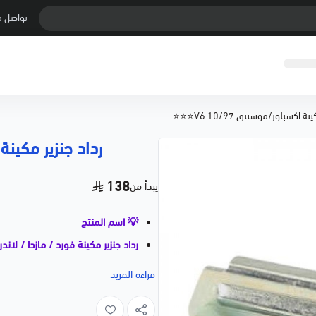
تواصل م
ة اكسبلور/موستنق 10/97 V6⭐⭐⭐
رداد جنزير مكينة اكس
138
يبدأ من
💡 اسم المنتج
رداد جنزير مكينة فورد / مازدا / لاندروفر | 1997–10
📝 وصف مختصر
قراءة المزيد
الكامات مع عمود الكرنك، مما يمنع