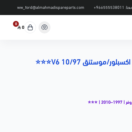
عنا:
+966555538011
ww_ford@almahmadispareparts.com
0
0
بلور/موستنق 10/97 V6⭐⭐⭐
20 | ⭐⭐⭐
رداد جنزير المكينة (Timing Chain Tensioner) مسؤول عن شدّ الجنزير والمحافظة على تزامن حركة
 أصوات التكتكة ويحافظ على أداء المحرك.