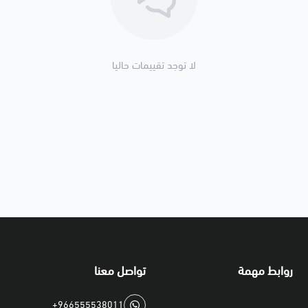
لا توجد تقييمات حاليا
روابط مهمة
تواصل معنا
+966555538011