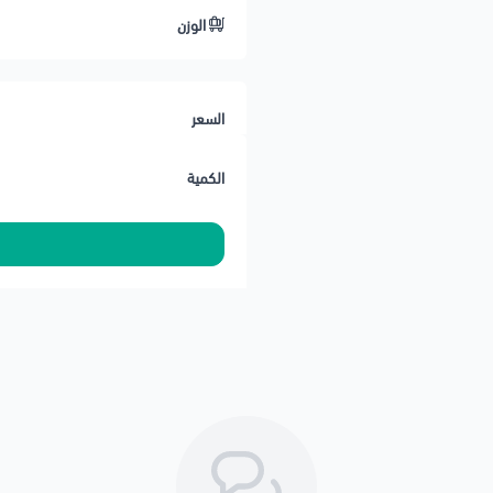
الوزن
🔹 القطعة: رداد جنزير مكينة (Timing Chain Tensioner)
🔹 الوظيفة: الحفاظ على شدّ الجنزير 
🔹 الخامة: معدن مقوّى مقاوم للضغ
السعر
🔹 الأداء: يقلل أصوات التكتكة ويوفر
🔹 التركيب: جاهز للتركيب Plug & Play
الكمية
🔹 الجودة: ⭐⭐⭐ بديل ممتاز
🔹 الحالة: جديد 100%
🛠️ ملاحظات المحمادي
✅ صوت تكتكة عالي عند التشغيل البا
✅ يُفضّل تغيير
الردادين
يمين + يسار
🚚 تنتهي مسؤوليتنا بعد تسليم الش