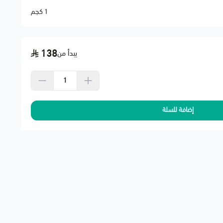
1 كجم
ومنع ارتخائه
ط والحرارة
138
يبدأ من
 عمر أطول للجنزير
إضافة للسلة
رد غالبًا سببه رداد جنزير ضعيف
 مع بعض لضمان أفضل أداء
حنة لشركة النقل