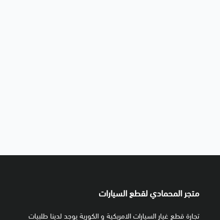
متجر المحمادي لقطع السيارات
تجارة قطع غيار السيارات الامريكية و الكورية يوجد لدينا طلبيات