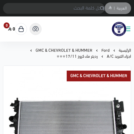
العربية
|
0
0
متجر المحمادي لقطع السيارات
الرئيسية
Ford
GMC & CHEVROLET & HUMMER
اجزاء التبريد A/C
رديتر ماء كروز 17/11⭐⭐⭐
GMC & CHEVROLET & HUMMER