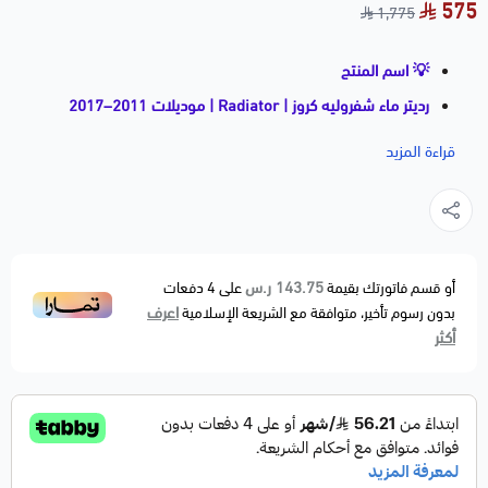
575
1,775
💡 اسم المنتج
رديتر ماء شفروليه كروز | Radiator | موديلات 2011–2017
📝 وصف مختصر
قراءة المزيد
رديتر ماء عالي الجودة يعمل على تبريد المحرك والمحافظة
على حرارة مستقرة أثناء القيادة. بديل مطابق للأصلي OEM
Fitment، ويأتي بنفس المقاسات بدون أي تعديل.
🚗 الموديلات المتوافقة
143.75 ر.س
أو قسم فاتورتك بقيمة
على
4
دفعات
اعرف
بدون رسوم تأخير، متوافقة مع الشريعة الإسلامية
CHEVROLET
أكثر
• Cruze — 2011–2017
التوافق يختلف حسب نوع المكينة (1.4 / 1.8)، لذلك يفضل
التأكد برقم الشاص.
⚙️ مواصفات المنتج