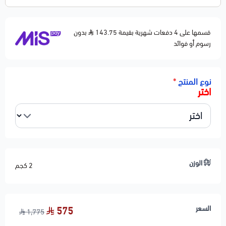
النوع: Radiator – رديتر ماء
تبريد فعال وثابت للمحرك
قسمها على 4 دفعات شهرية بقيمة 143.75
خامة ألمنيوم قوية مقاومة للصدأ
بدون
رسوم أو فوائد
نفس قياس الأصلي مع نفس فتحات المواسير
تركيب مباشر Plug & Play
نوع المنتج
*
الجودة: بديل مطابق للمواصفات الأصلية OEM
اختر
الحالة: جديد 100%
🛠️ ملاحظات المحمادي
✅ يفضل فحص غطاء الرديتر وخراطيم الماء قبل الاستبدال
✅ ارتفاع الحرارة غالبًا يكون بسبب الرديتر أو طرمبة الماء
🚚 شحن لجميع مناطق المملكة والخليج
الوزن
2 كجم
🚚 تنتهي مسؤوليتنا بعد تسليم الشحنة لشركة النقل
السعر
575
1,775