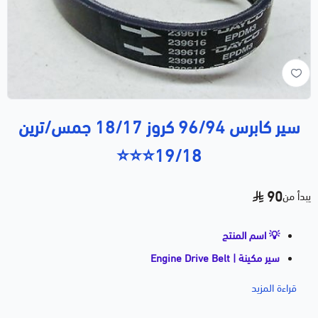
سير كابرس 96/94 كروز 18/17 جمس/ترين
19/18⭐⭐⭐
90
يبدأ من
💡 اسم المنتج
سير مكينة | Engine Drive Belt
كابرس / كامارو / كروز / تيرين
قراءة المزيد
📝 وصف مختصر