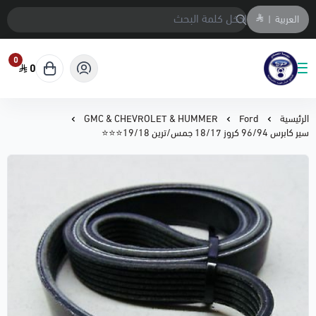
العربية
|
0
0
متجر المحمادي لقطع السيارات
الرئيسية
Ford
GMC & CHEVROLET & HUMMER
سير كابرس 96/94 كروز 18/17 جمس/ترين 19/18⭐⭐⭐