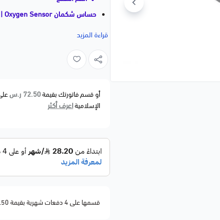
حساس شكمان GM | Oxygen Sensor
كروز / ماليبو / إنكور / سبارك / تيري
قراءة المزيد
📝 وصف مختصر
وارتفاع الصرفية.
72.50 ر.س
أو قسم فاتورتك بقيمة
على
اعرف أكثر
الإسلامية
🚗 الموديلات المتوافقة
BUICK
• Encore — 2016–2021
CHEVROLET
• Cruze — 2016–2019
• Equinox — 2018–2021
• Malibu — 2016–2021
قسمها على 4 دفعات شهرية بقيمة 72.50
• Spark — 2016–2021