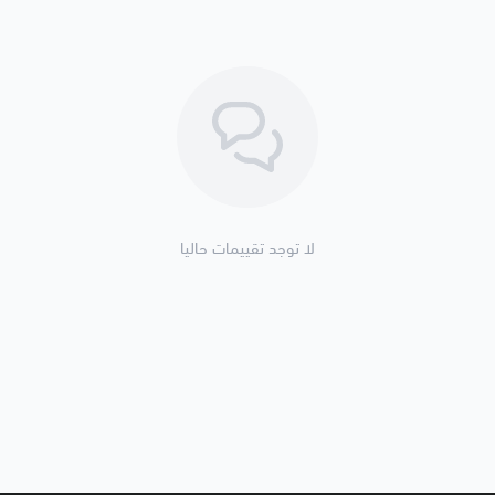
الحالة: جديد 100%
🛠️ ملاحظات المحمادي
✅ إذا السيارة تصرف بنزين أو تتفتف
✅ الأفضل فحص الحساسين (فوقاني +
🚚 شحن لجميع مناطق المملكة وال
🚚 تنتهي مسؤوليتنا بعد تسليم الش
لا توجد تقييمات حاليا