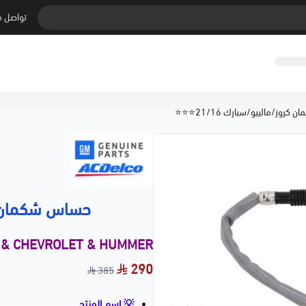
تواصل م
روز/ماليبو/سبارك 21/16⭐⭐⭐
حساس شكمان كروز/
 & CHEVROLET & HUMMER
290
385
💡 اسم المنتج