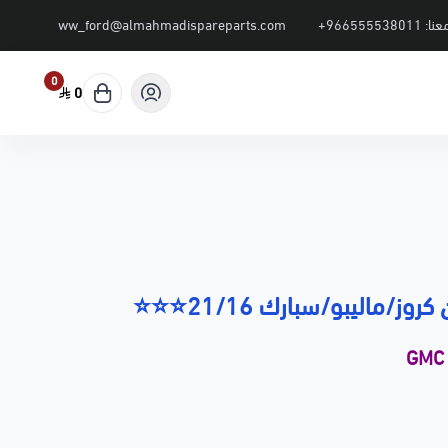
عنا:
+966555538011
ww_ford@almahmadispareparts.com
0
0
ماليبو/سبارك 21/16⭐⭐⭐
GMC