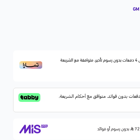
ن
حساس شكمان عالي الجودة (O2 Sensor)، مسؤول عن قياس نسبة الأوكسجين في العادم لضبط
خليط الوقود وتحسين أداء المحرك. بديل مطابق للأصلي OEM Fitment ويمنع ظهور لمبة المكينة
4
دفعات بدون رسوم تأخير، متوافقة مع الشريعة
بدون رسوم أو فوائد