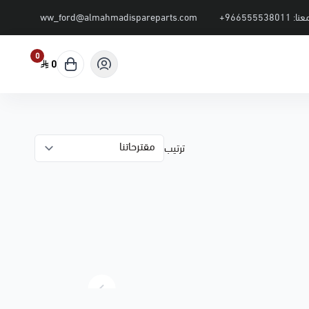
عنا:
+966555538011
ww_ford@almahmadispareparts.com
0
0
ترتيب