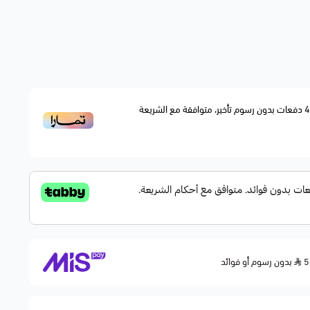
مل على إحكام إغلاق الصمامات ومنع تسرب الزيت إلى غرفة
الاحتراق، مما يحسّن أداء المكينة ويقلل استهلاك الزيت والدخان. بديل مطابق للمواصفات الأصلية OEM
4
دفعات بدون رسوم تأخير، متوافقة مع الشريعة
بدون رسوم أو فوائد