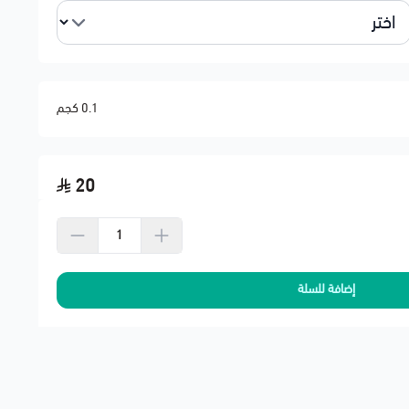
0.1 كجم
ق
ق – ضعف العزم
20
أمد
ل
OE
إضافة للسلة
رق أو نقص مفاجئ بالزيت
 كان هناك استهلاك كبير
ل الخليج