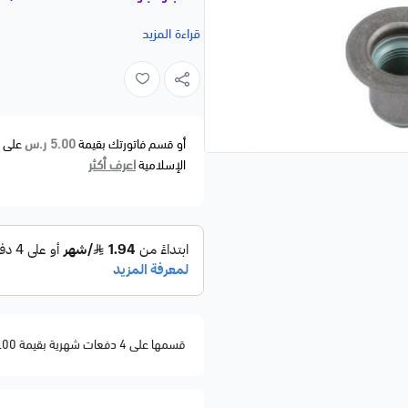
سبارك / كروز / ماليبو / تيرين | 2016–2020
قراءة المزيد
📝 وصف مختصر
جلود بلوف للمحرك بجودة عالية، تع
Fitment.
5.00 ر.س
أو قسم فاتورتك بقيمة
على
اعرف أكثر
الإسلامية
🚗 الموديلات المتوافقة
BUICK
• Encore — 2016–2019
CHEVROLET
• Cruze — 2016–2019
• Equinox — 2018–2020
• Malibu — 2016–2020
قسمها على 4 دفعات شهرية بقيمة 5.00
• Spark — 2016–2020
• Volt — 2016–2019