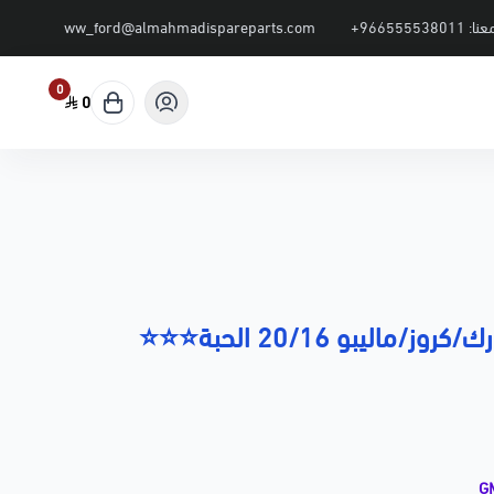
عنا:
+966555538011
ww_ford@almahmadispareparts.com
0
0
ماليبو 20/16 الحبة⭐⭐⭐