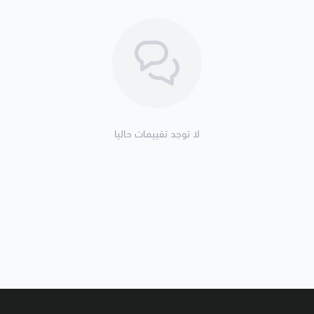
🚚 تنتهي مسؤوليتنا بعد تسليم الش
لا توجد تقييمات حاليا