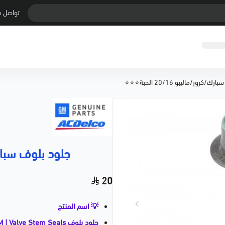
تواصل م
/كروز/ماليبو 20/16 الحبة⭐⭐⭐
جلود بلوف سبارك/كروز/
20
💡 اسم المنتج
جلود بلوف GM | Valve Stem Seals