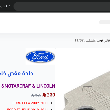
تواصل م
ي تورس/فليكس 11/09
جلدة مقص خلفي
d &MOTARCRAF & LINCOLN
230
345
FORD FLEX 2009-2011
FORD TAURUS 2010-2011