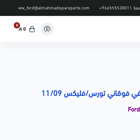
عنا:
+966555538011
ww_ford@almahmadispareparts.com
0
0
 فوقاني تورس/فليكس 11/09
For