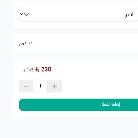
0.1 كجم
230
345
إضافة للسلة