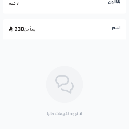
الوزن
3 كجم
السعر
230
يبدأ من
لا توجد تقييمات حاليا