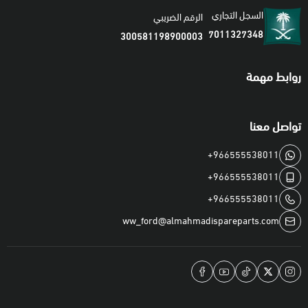
السجل التجاري
الرقم الضريبي
7011327348
300581198900003
روابط مهمة
تواصل معنا
+966555538011
+966555538011
+966555538011
ww_ford@almahmadispareparts.com