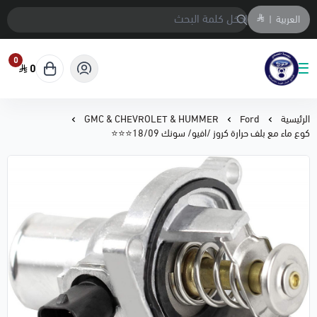
العربية
|
0
0
متجر المحمادي لقطع السيارات
الرئيسية
Ford
GMC & CHEVROLET & HUMMER
كوع ماء مع بلف حرارة كروز /افيو/ سونك 18/09⭐⭐⭐