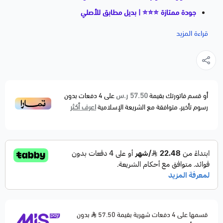
جودة ممتازة ⭐⭐⭐ | بديل مطابق للأصلي
🚗 السيارات المتوافقة:
قراءة المزيد
CHEVROLET AVEO — 2009–2011
CHEVROLET AVEO5 — 2009–2011
CHEVROLET CRUZE — 2010–2015
CHEVROLET SONIC — 2012–2018
57.50 ر.س
أو قسم فاتورتك بقيمة
على
4
دفعات بدون
اعرف أكثر
رسوم تأخير، متوافقة مع الشريعة الإسلامية
CHEVROLET TRAX — 2013–2018
PONTIAC G3 — 2009–2010
PONTIAC G3 WAVE — 2009
SUZUKI SWIFT — 2009
📝 الوصف المختصر:
كوع ماء يستخدم لتوصيل خراطيم نظام التبريد بين أجزاء
المحرك، ويساعد على تنظيم تدفّق ماء الرديتر ومنع التسريب.
قسمها على 4 دفعات شهرية بقيمة 57.50
بدون
مصنوع من بلاستيك/ألمنيوم مقاوم للحرارة والضغط لضمان