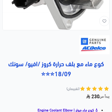
كوع ماء مع بلف حرارة كروز /افيو/ سونك
18/09⭐⭐⭐
(تقييمان)
230
يبدأ من
💧 كوع ماء موتر | Engine Coolant Elbow