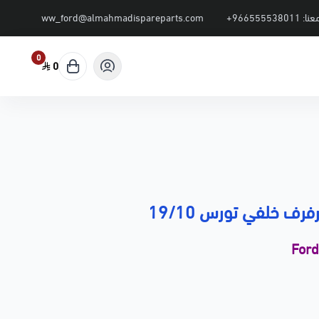
عنا:
+966555538011
ww_ford@almahmadispareparts.com
0
0
فرف خلفي تورس 19/10
For