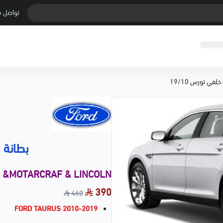
تواصل م
لفي تورس 19/10
بطانة ر
d &MOTARCRAF & LINCOLN
390
460
FORD TAURUS 2010-2019