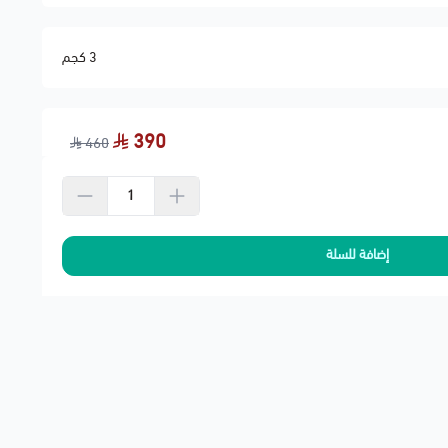
3 كجم
390
460
إضافة للسلة