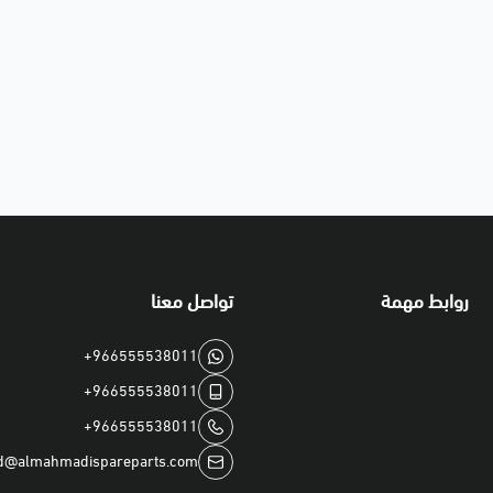
روابط مهمة
تواصل معنا
+966555538011
+966555538011
+966555538011
d@almahmadispareparts.com