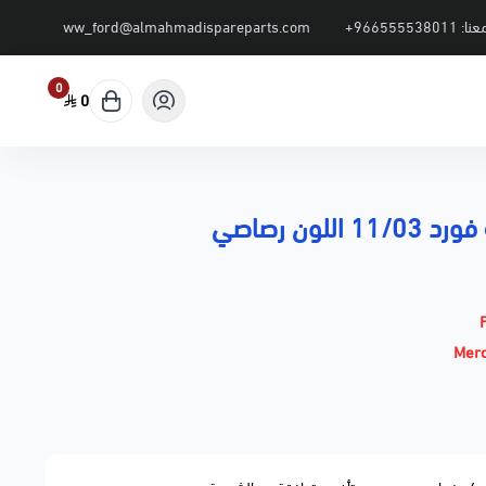
عنا:
+966555538011
ww_ford@almahmadispareparts.com
0
0
 اللون رصاصي