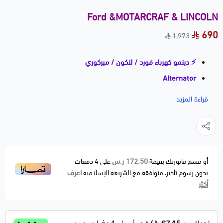
Ford &MOTARCRAF & LINCOLN
690
1,973
⚡ دينمو كهرباء فورد / لنكون / ميركوري
Alternator
موديلات 1999–2002
قراءة المزيد
جودة ممتازة ⭐⭐⭐ | شحن ثابت وقوي
🚗 الموديلات المتوافقة
FORDCrown Victoria — 1999–2002
LINCOLN
172.50 ر.س
أو قسم فاتورتك بقيمة
على
4
دفعات
اعرف
بدون رسوم تأخير، متوافقة مع الشريعة الإسلامية
Town Car — 1999–2002
أكثر
MERCURY
Grand Marquis — 1999–2002
📝 وصف مختصر