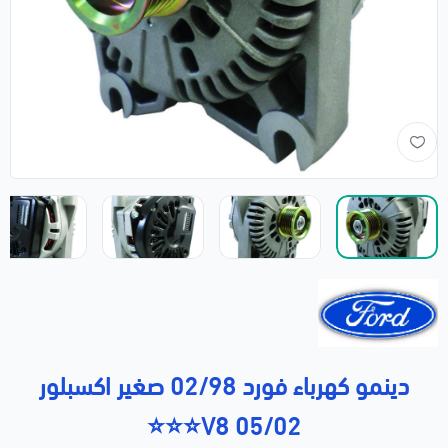
دينمو كهرباء فورد 02/98 صغير اكسبلور
05/02 V8⭐⭐⭐