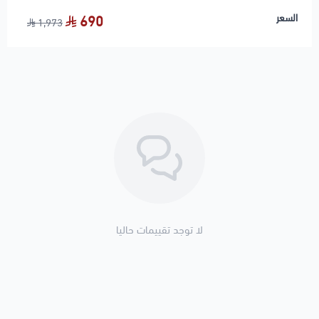
السعر
690
🛠️ ملاحظات المحمادي
1,973
✔️ ضعف الإضاءة أو ظهور علامة البطارية يدل على تلف
الدينمو
✔️ يُفضل فحص الدينمو القديم قبل التغيير للتأكد من
المشكلة
✔️ تأكد من عدد الأمبير حسب شاصي السيارة
✔️ مناسب لمحركات 4.6L V8
🚚 الشحن
شحن لجميع مناطق المملكة والخليج.
⚠️ ملاحظة المحمادي
لا توجد تقييمات حاليا
تنتهي مسؤوليتنا بعد تسليم الشحنة لشركة النقل