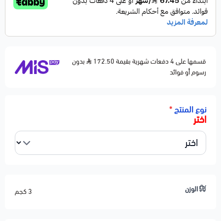
دينمو كهرباء مسؤول عن شحن البطارية وتغذية الأنظمة
الكهربائية أثناء تشغيل السيارة.
إذا كانت السيارة تطفي أو اللمبات تضعف أثناء السير، غالبًا
قسمها على 4 دفعات شهرية بقيمة 172.50
المشكلة من الدينمو.
بدون
رسوم أو فوائد
هذا الدينمو بديل مطابق للأصلي ويعطي شحن ثابت وقوي.
⚙️ المواصفات الفنية
نوع المنتج
*
النوع: دينمو كهرباء / Alternator
اختر
الجهد: 12V
أمبيرية عالية تناسب أنظمة السيارة الأصلية
يعمل بكفاءة مع الأحمال الكهربائية العالية
مقاوم للحرارة والاهتزاز
تركيب مباشر بدون تعديل
الوزن
3 كجم
مزود بقطب منظم شحن داخلي
الحالة: جديد 100%