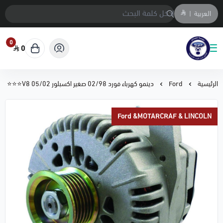
العربية
|
0
0
متجر المحمادي لقطع السيارات
الرئيسية
Ford
دينمو كهرباء فورد 02/98 صغير اكسبلور 05/02 V8⭐⭐⭐
Ford &MOTARCRAF & LINCOLN