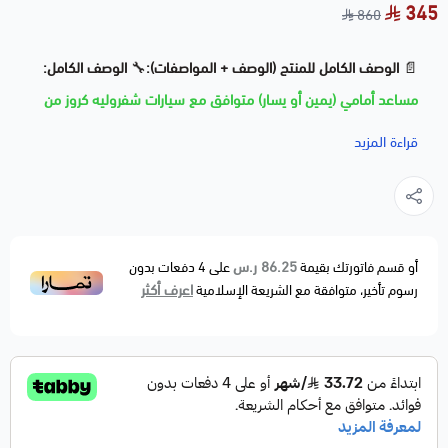
345
860
📄
الوصف الكامل للمنتج (الوصف + المواصفات):
🔧
الوصف الكامل:
مساعد أمامي (يمين أو يسار) متوافق مع سيارات شفروليه كروز من
موديل 2012 حتى 2017، مصمم لتحسين الراحة والثبات أثناء القيادة.
قراءة المزيد
جودة بديلة مطابقة لمواصفات المصنع (OEM).
🚗
الموديلات المتوافقة:
CHEVROLET CRUZE | 2012 – 2016
CHEVROLET CRUZE LIMITED | 2016
86.25 ر.س
أو قسم فاتورتك بقيمة
على
4
دفعات بدون
اعرف أكثر
رسوم تأخير، متوافقة مع الشريعة الإسلامية
CHEVROLET CRUZE | 2017 (حسب الفئة)
🔩
المواصفات الفنية:
الجهة: أمامي – يمين أو يسار (يُحدد عند الطلب)
النوع: غاز أو هيدروليك (حسب التوفر)
الحالة: جديدة