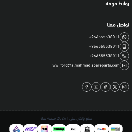
روابط مهمة
تواصل معنا
+966555538011
+966555538011
+966555538011
ww_ford@almahmadispareparts.com
صنع بإتقان على | 2026
منصة سلة