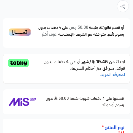
حساس التايمن المسؤول عن قراءة موضع عمود الكامة
لضبط توقيت الشرارة والحقن داخل المحرك. يعالج مشاكل
التقطيع، ضعف العزم، تذبذب الـRPM، وتأخير التشغيل. بديل
50.00 ر.س
أو قسم فاتورتك بقيمة
على
4
دفعات بدون
اعرف أكثر
رسوم تأخير، متوافقة مع الشريعة الإسلامية
مطابق للمواصفات الأصلية OEM Fitment.
🚗 الموديلات المتوافقة
CHEVROLET
• Aveo — 2009–2011
• Aveo5 — 2009–2011
• Cruze — 2011–2015
• Cruze Limited — 2016
قسمها على 4 دفعات شهرية بقيمة 50.00
بدون
• Sonic — 2012–2018
رسوم أو فوائد
• Trax — 2013–2017
PONTIAC
نوع المنتج
*
• G3 — 2009–2010