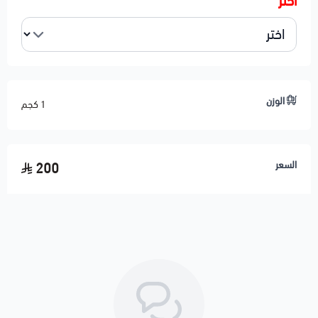
اختر
⚙️ مواصفات المنتج
النوع: حساس تايمن – Camshaft Position Sensor
يعالج أعطال شائعة: P0340 / P0341
يحسّن تشغيل السيارة وثبات أداء المكينة
الوزن
1 كجم
يساعد على توفير البنزين وتحسين الاحتراق
خامة قوية مقاومة للحرارة
تركيب مباشر بدون أي تعديل
السعر
200
الجودة: بديل مطابق للمواصفات الأصلية OEM
الحالة: جديد 100%
🛠️ ملاحظات المحمادي
✅ عند وجود تفتفة أو نتعة غالبًا العطل من الحساس
✅ يفضّل فحص فيشة الحساس إذا كانت مليانة زيت
🚚 شحن لجميع مناطق المملكة ودول الخليج
🚚 تنتهي مسؤوليتنا بعد تسليم الشحنة لشركة النقل