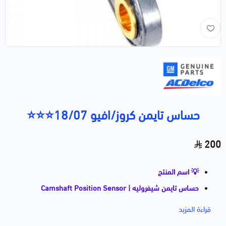
حساس تايمن كروز/افيو 18/07⭐⭐⭐
200
💡 اسم المنتج
حساس تايمن شيفروليه | Camshaft Position Sensor
أفيو / كروز / سونيك / تراكس
قراءة المزيد
📝 وصف مختصر